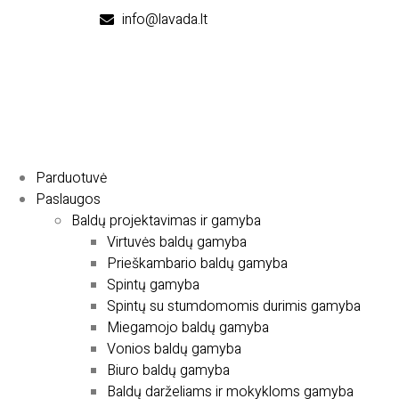
info@lavada.lt
Parduotuvė
Paslaugos
Baldų projektavimas ir gamyba
Virtuvės baldų gamyba
Prieškambario baldų gamyba
Spintų gamyba
Spintų su stumdomomis durimis gamyba
Miegamojo baldų gamyba
Vonios baldų gamyba
Biuro baldų gamyba
Baldų darželiams ir mokykloms gamyba