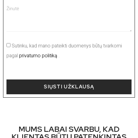
Sutinku, kad mano pateikti duomenys būtų tvarkomi
pagal
privatumo politiką
.
SIŲSTI UŽKLAUSĄ
MUMS LABAI SVARBU, KAD
KLIENTAS BŪTŲ PATENKINTAS