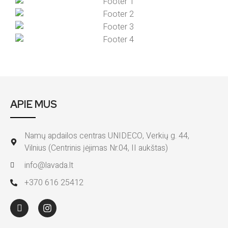
APIE MUS
Namų apdailos centras UNIDECO, Verkių g. 44,
Vilnius (Centrinis įėjimas Nr.04, II aukštas)
info@lavada.lt
+370 616 25412