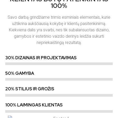
100%
Savo darbą grindžiame trimis esminiais elementais, kurie
užtikrina aukščiausią kokybę ir klientų pasitenkinimą.
Kiekviena dalis yra svarbi, nes tik subalansuotas dizaino,
gamybos ir estetinio vaizdo derinys leidžia sukurti
nepriekaištingą rezultatą.
30% DIZAINAS IR PROJEKTAVIMAS
50% GAMYBA
20% STILIUS IR GROŽIS
100% LAIMINGAS KLIENTAS