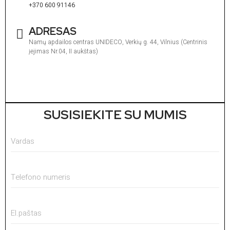
+370 600 91146
ADRESAS
Namų apdailos centras UNIDECO, Verkių g. 44, Vilnius (Centrinis
įėjimas Nr.04, II aukštas)
I
1
V
1
SUSISIEKITE SU MUMIS