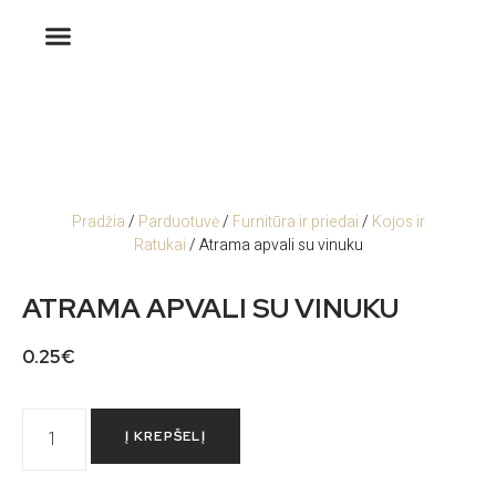
Pradžia
/
Parduotuvė
/
Furnitūra ir priedai
/
Kojos ir
Ratukai
/ Atrama apvali su vinuku
ATRAMA APVALI SU VINUKU
0.25
€
Į KREPŠELĮ