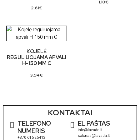
1.10
€
2.61
€
KOJELĖ
REGULIUOJAMA APVALI
H-150 MM C
3.94
€
KONTAKTAI
TELEFONO
EL.PAŠTAS
NUMERIS
info@lavada.lt
salonas@lavada.lt
+370 616 25412