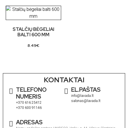
STALČIŲ BĖGELIAI
BALTI 600 MM
8.49
€
KONTAKTAI
TELEFONO
EL.PAŠTAS
NUMERIS
info@lavada.lt
salonas@lavada.lt
+370 616 25412
+370 600 91146
ADRESAS