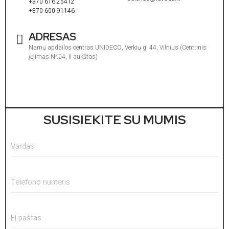
+370 616 25412
+370 600 91146
ADRESAS
Namų apdailos centras UNIDECO, Verkių g. 44, Vilnius (Centrinis
įėjimas Nr.04, II aukštas)
I
1
V
1
SUSISIEKITE SU MUMIS