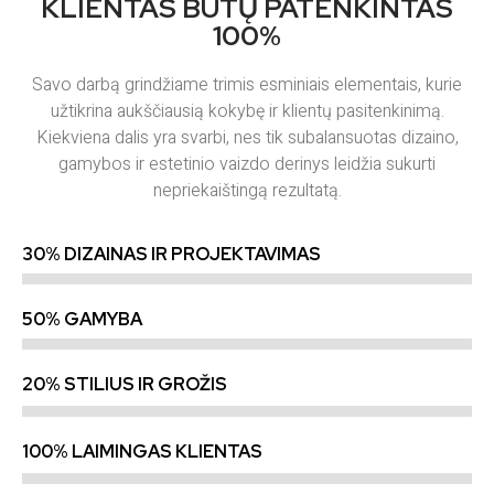
KLIENTAS BŪTŲ PATENKINTAS
100%
Savo darbą grindžiame trimis esminiais elementais, kurie
užtikrina aukščiausią kokybę ir klientų pasitenkinimą.
Kiekviena dalis yra svarbi, nes tik subalansuotas dizaino,
gamybos ir estetinio vaizdo derinys leidžia sukurti
nepriekaištingą rezultatą.
30% DIZAINAS IR PROJEKTAVIMAS
50% GAMYBA
20% STILIUS IR GROŽIS
100% LAIMINGAS KLIENTAS