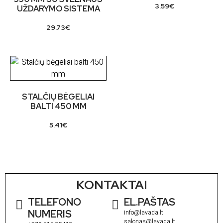
3.59
€
UŽDARYMO SISTEMA
29.73
€
STALČIŲ BĖGELIAI
BALTI 450 MM
5.41
€
KONTAKTAI
TELEFONO
EL.PAŠTAS
NUMERIS
info@lavada.lt
salonas@lavada.lt