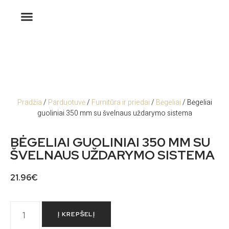
Pradžia
/
Parduotuvė
/
Furnitūra ir priedai
/
Bėgeliai
/ Bėgeliai
guoliniai 350 mm su švelnaus uždarymo sistema
BĖGELIAI GUOLINIAI 350 MM SU
ŠVELNAUS UŽDARYMO SISTEMA
21.96
€
Į KREPŠELĮ