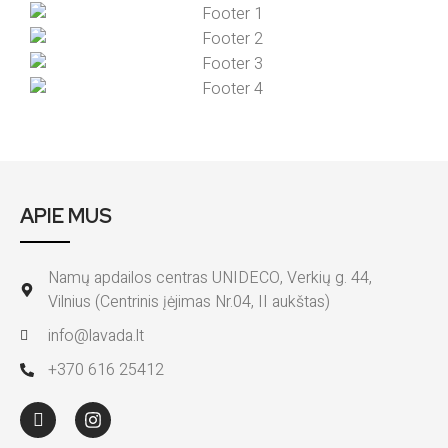
APIE MUS
Namų apdailos centras UNIDECO, Verkių g. 44,
Vilnius (Centrinis įėjimas Nr.04, II aukštas)
info@lavada.lt
+370 616 25412