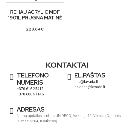
REHAU ACRYLIC MDF
1901L PRUGNA MATINĖ
223.84
€
KONTAKTAI
TELEFONO
EL.PAŠTAS
NUMERIS
info@lavada.lt
salonas@lavada.lt
+370 616 25412
+370 600 91146
ADRESAS
Namų apdailos centras UNIDECO, Verkių g. 44, Vilnius (Centrinis
įėjimas Nr.04, II aukštas)
I
1
V