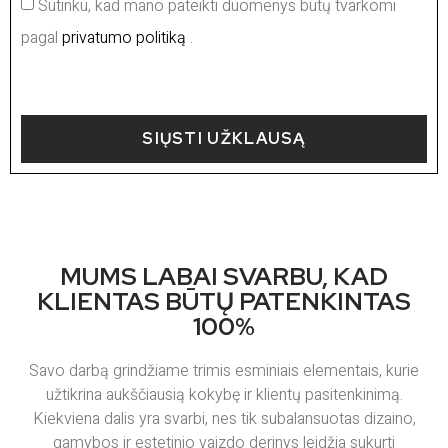
Sutinku, kad mano pateikti duomenys būtų tvarkomi
pagal
privatumo politiką
.
SIŲSTI UŽKLAUSĄ
MUMS LABAI SVARBU, KAD
KLIENTAS BŪTŲ PATENKINTAS
100%
Savo darbą grindžiame trimis esminiais elementais, kurie
užtikrina aukščiausią kokybę ir klientų pasitenkinimą.
Kiekviena dalis yra svarbi, nes tik subalansuotas dizaino,
gamybos ir estetinio vaizdo derinys leidžia sukurti