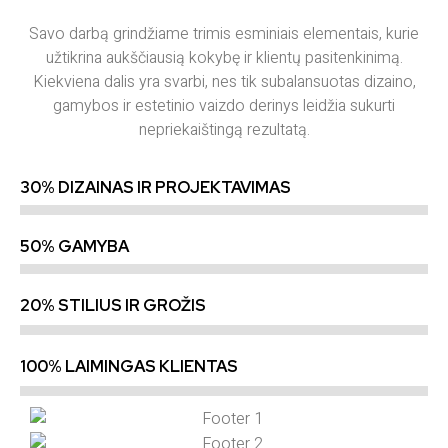
Savo darbą grindžiame trimis esminiais elementais, kurie
užtikrina aukščiausią kokybę ir klientų pasitenkinimą.
Kiekviena dalis yra svarbi, nes tik subalansuotas dizaino,
gamybos ir estetinio vaizdo derinys leidžia sukurti
nepriekaištingą rezultatą.
30% DIZAINAS IR PROJEKTAVIMAS
50% GAMYBA
20% STILIUS IR GROŽIS
100% LAIMINGAS KLIENTAS