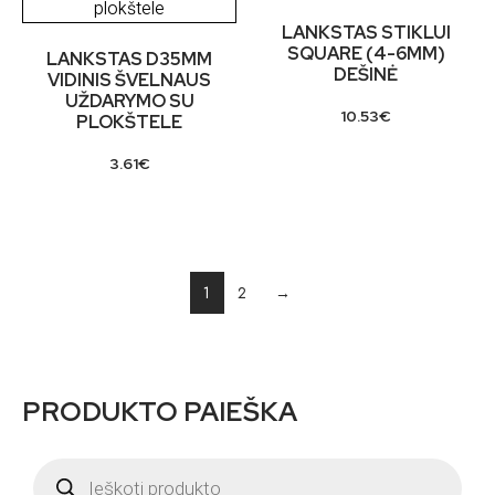
LANKSTAS STIKLUI
SQUARE (4-6MM)
LANKSTAS D35MM
DEŠINĖ
VIDINIS ŠVELNAUS
UŽDARYMO SU
10.53
€
PLOKŠTELE
3.61
€
1
2
→
PRODUKTO PAIEŠKA