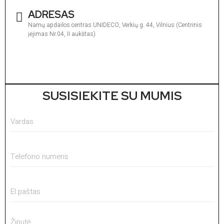
ADRESAS
Namų apdailos centras UNIDECO, Verkių g. 44, Vilnius (Centrinis
įėjimas Nr.04, II aukštas)
I
1
V
1
SUSISIEKITE SU MUMIS